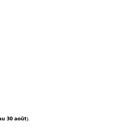
au 30 août
).