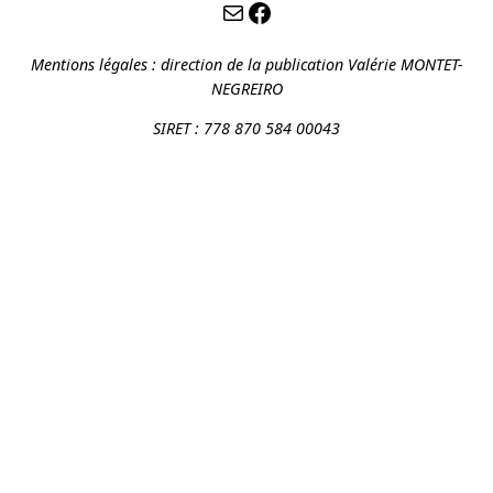
association@contact-promotion.org
https://www.facebook.com/contact.promotion
Mentions légales :
direction de la publication Valérie MONTET-
NEGREIRO
SIRET : 778 870 584 00043